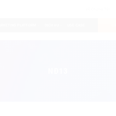
Về Chúng Tôi
RKETING PLATFORM
DỊCH VỤ
USE CASE
LI
NĐ13