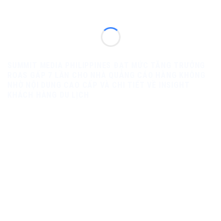
SUMMIT MEDIA PHILIPPINES ĐẠT MỨC TĂNG TRƯỞNG
ROAS GẤP 7 LẦN CHO NHÀ QUẢNG CÁO HÀNG KHÔNG
NHỜ NỘI DUNG CAO CẤP VÀ CHI TIẾT VỀ INSIGHT
KHÁCH HÀNG DU LỊCH