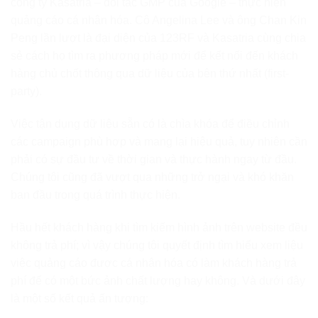
công ty Kasatria – đối tác GMP của Google – thực hiện
quảng cáo cá nhân hóa. Cô Angelina Lee và ông Chan Kin
Peng lần lượt là đại diện của 123RF và Kasatria cùng chia
sẻ cách họ tìm ra phương pháp mới để kết nối đến khách
hàng chủ chốt thông qua dữ liệu của bên thứ nhất (first-
party).
Việc tận dụng dữ liệu sẵn có là chìa khóa để điều chỉnh
các campaign phù hợp và mang lại hiệu quả, tuy nhiên cần
phải có sự đầu tư về thời gian và thực hành ngay từ đầu.
Chúng tôi cũng đã vượt qua những trở ngại và khó khăn
ban đầu trong quá trình thực hiện.
Hầu hết khách hàng khi tìm kiếm hình ảnh trên website đều
không trả phí; vì vậy chúng tôi quyết định tìm hiểu xem liệu
việc quảng cáo được cá nhân hóa có làm khách hàng trả
phí để có một bức ảnh chất lượng hay không. Và dưới đây
là một số kết quả ấn tượng: