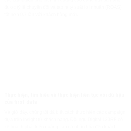
được tỷ lệ chuyển đổi và tạo ra tỷ suất lợi nhuận (ROAS)
tốt hơn 9.7 lần với khách hàng mới.
Thực hiện, tìm hiểu và thực hiện liên tục với dữ liệu
của first-data
Và giờ đây, chúng tôi đã biết cách thực hiện các campaign
dựa trên Insight từ khách hàng. Đội ngũ Digital 123RF có
kế hoạch phát triển quảng cáo cá nhân hóa đến khách