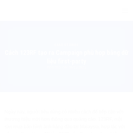
Skip
to
content
CASE STUDIES
Cách 123RF tạo ra Campaign phù hợp bằng dữ
liệu first-party
POSTED ON
05/11/2021
Ngày nay, người tiêu dùng có nhiều cách để tiếp cận với
thương hiệu mới hơn thông qua quảng cáo. 123RF, một
sàn mua bán hình ảnh hàng đầu tại Malaysia, hợp tác với