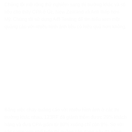
Chúng tôi mở rộng thử nghiệm sang thị trường khác và số
liệu cho thấy CPA ở Úc, New Zealand và Anh thấp hơn
Mỹ. Chúng tôi sử dụng A/B Testing để tìm hiểu xem một
quảng cáo với nhiều hình ảnh liệu có hiệu quả hơn không.
Bằng việc chạy quảng cáo với nhiều hình ảnh ở các thị
trường khác nhau, 123RF đã giành thêm được 29% khách
hàng và đưa CPA giảm từ 80% xuống chỉ còn 9%. So với
các campaign phổ biến thì quảng cáo dạng này đã nâng