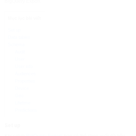
BigQuery Export.
Mục lục bài viết
Set up
Data tables
Schema
Audit
User
User info
Audiences
Properties
Device
Geo
Lifetime
Predictions
Set up
Khi setup
BigQuery Export
, bạn có thể chọn xuất dữ liệu