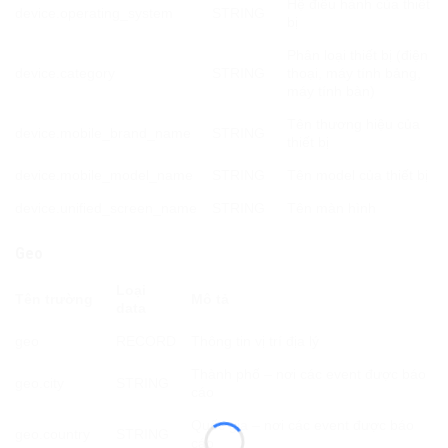
Hệ điều hành của thiết
device.operating_system
STRING
bị
Phân loại thiết bị (điện
device.category
STRING
thoại, máy tính bảng,
máy tính bàn)
Tên thương hiệu của
device.mobile_brand_name
STRING
thiết bị
device.mobile_model_name
STRING
Tên model của thiết bị
device.unified_screen_name
STRING
Tên màn hình
Geo
Loại
Tên trường
Mô tả
data
geo
RECORD
Thông tin vị trí địa lý
Thành phố – nơi các event được báo
geo.city
STRING
cáo
Quốc gia – nơi các event được báo
geo.country
STRING
cáo