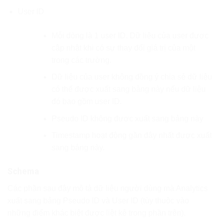
User ID
Mỗi dòng là 1 user ID. Dữ liệu của user được
cập nhật khi có sự thay đổi giá trị của một
trong các trường.
Dữ liệu của user không đồng ý chia sẻ dữ liệu
có thể được xuất sang bảng này nếu dữ liệu
đó bao gồm user ID.
Pseudo ID không được xuất sang bảng này
Timestamp hoạt động gần đây nhất được xuất
sang bảng này.
Schema
Các phần sau đây mô tả dữ liệu người dùng mà Analytics
xuất sang bảng Pseudo ID và User ID (tùy thuộc vào
những điểm khác biệt được liệt kê trong phần trên).