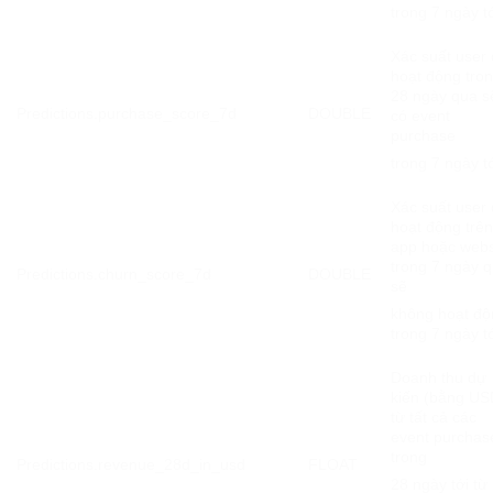
trong 7 ngày t
Xác suất user
hoạt động tro
28 ngày qua s
Predictions.purchase_score_7d
DOUBLE
có event
purchase
trong 7 ngày t
Xác suất user
hoạt động trê
app hoặc webs
trong 7 ngày 
Predictions.churn_score_7d
DOUBLE
sẽ
không hoạt độ
trong 7 ngày t
Doanh thu dự
kiến ​​(bằng US
từ tất cả các
event
purchas
trong
Predictions.revenue_28d_in_usd
FLOAT
28 ngày tới từ