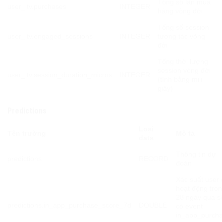
Tổng số lần mua
user_ltv.purchases
INTEGER
hàng vòng đời
Tổng số session
user_ltv.engaged_sessions
INTEGER
tương tác vòng
đời
Tổng thời lượng
session vòng đời
user_ltv.session_duration_micros
INTEGER
(tính bằng mili
giây)
Predictions
Loại
Tên trường
Mô tả
data
Thông tin dự
predictions
RECORD
đoán
Xác suất user
hoạt động tro
28 ngày qua s
predictions.in_app_purchase_score_7d
DOUBLE
có event
in_app_purch