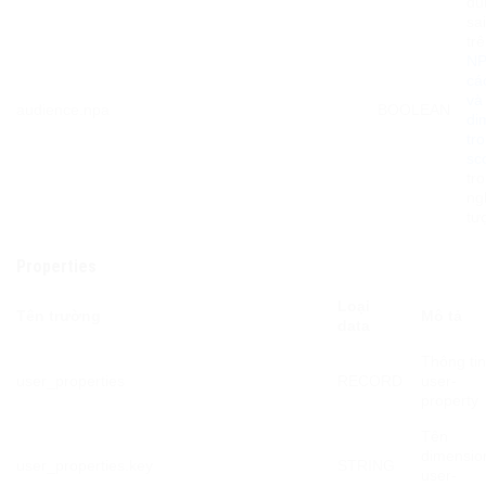
đú
sa
tr
NP
cá
v
audience.npa
BOOLEAN
di
tr
sc
tr
ng
tư
Properties
Loại
Tên trường
Mô tả
data
Thông ti
user_properties
RECORD
user-
property
Tên
dimensio
user_properties.key
STRING
user-