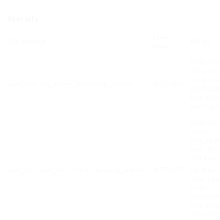
User info
Loại
Tên trường
Mô tả
data
Ngày hoạ
động cuố
cùng của
user_info.last_active_timestamp_micros
INTEGER
(
timesta
tính bằn
micro giâ
Ngày diễ
event
first_ope
hoặc first
của user,
user_info.user_first_touch_timstamp_micros
INTEGER
tùy theo 
điểm nào
trước
(
timesta
tính bằn
micro giâ