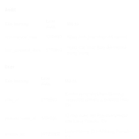
Audit
Loại
Tên trường
Mô tả
data
occurrence_date
STRING
Ngày kích hoạt thay đổi record
Ngày cập nhật thay đổi record
last_updated_date
STRING
trong bảng
User
Loại
Tên trường
Mô tả
data
I
D cho vùng tên User-ID trong
user_id
STRING
reporting identity
(chỉ bảng User
ID)
ID cho vùng tên
Pseudonymous
pseudo_user_id
STRING
(chỉ bảng
Pseudo ID
)
Data-stream ID (chỉ bảng Pseudo
stream_id
INTEGER
ID)