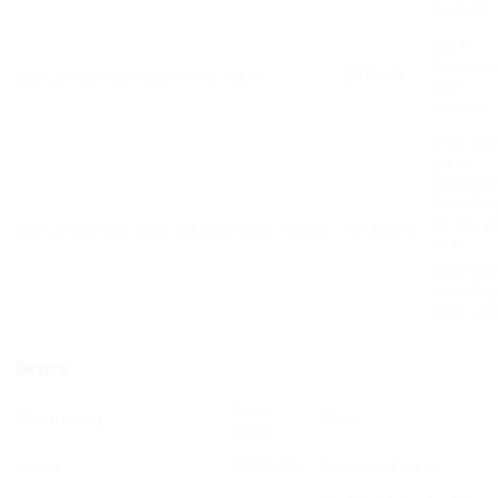
property
Giá trị
dimensio
user_properties.value.string_value
STRING
user-
property
Thời điể
giá trị
dimensio
được tha
đổi lần g
user_properties.value.set_timestamp.micros
INTEGER
nhất
(timesta
tính bằn
micro giâ
Device
Loại
Tên trường
Mô tả
data
device
RECORD
Thông tin thiết bị