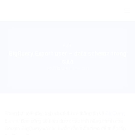
Skip
to
content
BLOG
BigQuery Export user – data schema trong
GA4
POSTED ON
06/09/2023
Trong bài viết này, bạn sẽ có được thông tin về
BigQuery
Export
. Bạn cũng sẽ hiểu được các tính năng chính của
Google BigQuery và các bước cần tuân theo để thiếp lập