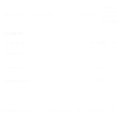
Ngày mu
hàng đầu
user_info.first_purchase_date
STRING
của user
(YYYYM
Audiences
Tên trường
Loại data
Mô
Th
audiences
RECORD
đố
ID
audiences.id
INTEGER
tư
Tê
audiences.name
STRING
tư
Th
us
đầ
đư
audiences.membership_start_timestamp_micros
INTEGER
và
tư