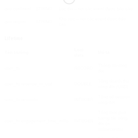
geo.continent
STRING
Lục địa – nơi các event được báo cáo
Khu vực – nơi các event được báo
geo.region
STRING
cáo
Lifetime
Loại
Tên trường
Mô tả
data
Thông tin vòng
user_ltv
RECORD
đời
Tổng doanh thu
user_ltv.revenue_in_usd
DOUBLE
vòng đời (USD)
Tổng số session
user_ltv.sessions
INTEGER
vòng đời
Tổng thời gian
tương tác vòng
user_ltv.engagement_time_millis
INTEGER
đời (in
milliseconds)