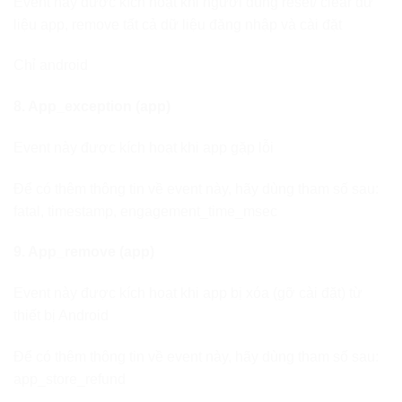
Event này được kích hoạt khi người dùng reset/ clear dữ
liệu app, remove tất cả dữ liệu đăng nhập và cài đặt
Chỉ android
8. App_exception (app)
Event này được kích hoạt khi app gặp lỗi
Để có thêm thông tin về event này, hãy dùng tham số sau:
fatal, timestamp, engagement_time_msec
9. App_remove (app)
Event này được kích hoạt khi app bị xóa (gỡ cài đặt) từ
thiết bị Android
Để có thêm thông tin về event này, hãy dùng tham số sau:
app_store_refund