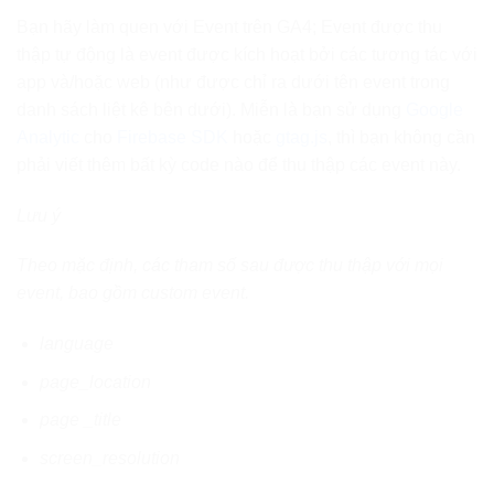
Bạn hãy làm quen với Event trên GA4; Event được thu
thập tự động là event được kích hoạt bởi các tương tác với
app và/hoặc web (như được chỉ ra dưới tên event trong
danh sách liệt kê bên dưới). Miễn là bạn sử dụng
Google
Analytic
cho
Firebase SDK
hoặc
gtag.js
, thì bạn không cần
phải viết thêm bất kỳ code nào để thu thập các event này.
Lưu ý
Theo mặc định, các tham số sau được thu thập với mọi
event, bao gồm custom event.
language
page_location
page _title
screen_resolution