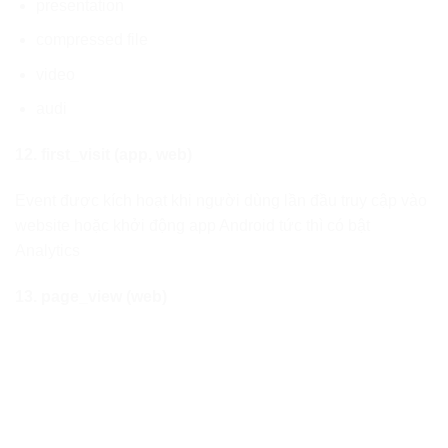
presentation
compressed file
video
audi
12. first_visit (app, web)
Event được kích hoạt khi người dùng lần đầu truy cập vào
website hoặc khởi động app Android tức thì có bật
Analytics
13. page_view (web)