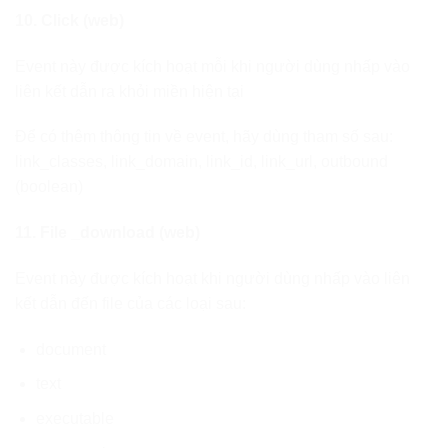
10. Click (web)
Event này được kích hoạt mỗi khi người dùng nhấp vào
liên kết dẫn ra khỏi miền hiện tại
Để có thêm thông tin về event, hãy dùng tham số sau:
link_classes, link_domain, link_id, link_url, outbound
(boolean)
11. File _download (web)
Event này được kích hoạt khi người dùng nhấp vào liên
kết dẫn đến file của các loại sau:
document
text
executable