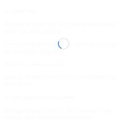
15. scroll (web)
Event này được kích hoạt khi lần đầu tiên người dùng di
chuyển đến dưới cùng trang
Để có thêm thông tin về event này, hãy sử dụng tham số
sau: engagement_time_msec
16. session_start (app, web)
Event này được kích hoạt khi người dùng tương tác với
app hoặc web
17. user_engagement (app, web)
Event này được kích hoạt khi app ở foreground hoặc
webpage được lấy nét trong ít nhất một giây.