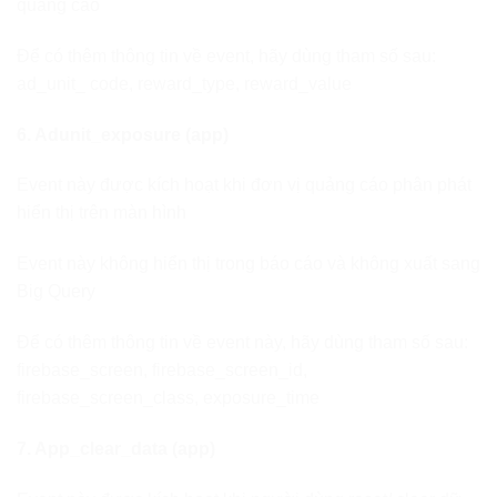
quảng cáo
Để có thêm thông tin về event, hãy dùng tham số sau:
ad_unit_ code, reward_type, reward_value
6. Adunit_exposure (app)
Event này được kích hoạt khi đơn vị quảng cáo phân phát
hiển thị trên màn hình
Event này không hiển thị trong báo cáo và không xuất sang
Big Query
Để có thêm thông tin về event này, hãy dùng tham số sau:
firebase_screen, firebase_screen_id,
firebase_screen_class, exposure_time
7. App_clear_data (app)