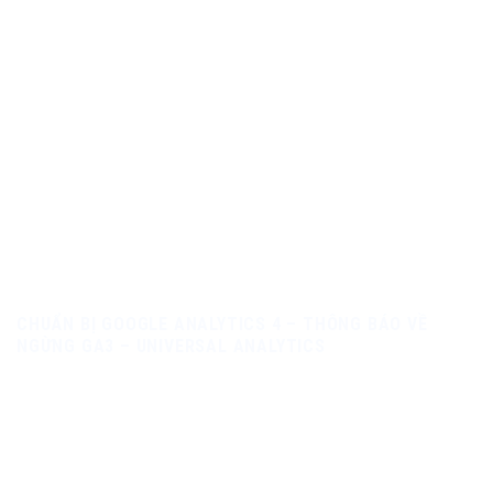
CHUẨN BỊ GOOGLE ANALYTICS 4 – THÔNG BÁO VỀ
NGỪNG GA3 – UNIVERSAL ANALYTICS