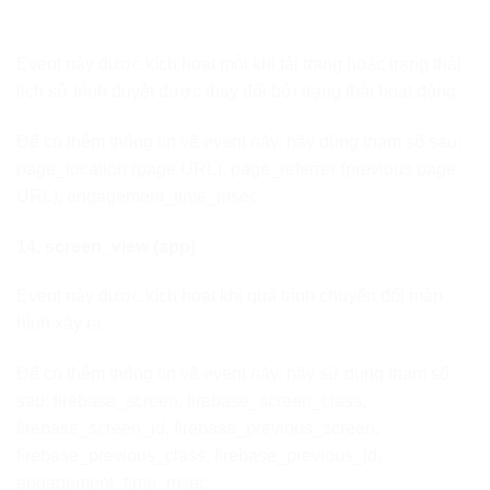
Event này được kích hoạt mỗi khi tải trang hoặc trạng thái
lịch sử trình duyệt được thay đổi bởi trạng thái hoạt động
Để có thêm thông tin về event này, hãy dùng tham số sau:
page_location (page URL), page_referrer (previous page
URL), engagement_time_msec
14. screen_view (app)
Event này được kích hoạt khi quá trình chuyển đổi màn
hình xảy ra
Để có thêm thông tin về event này, hãy sử dụng tham số
sau: firebase_screen, firebase_screen_class,
firebase_screen_id, firebase_previous_screen,
firebase_previous_class, firebase_previous_id,
engagement_time_msec