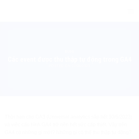
Skip
to
content
BLOG
Các event được thu thập tự động trong GA4
POSTED ON
07/04/2023
Thời hạn cho GA3 (Universal analytics sắp hết 30/6/2023)
và việc cấu hình GA4 trở nên hết sức cấp thiết. Vậy trên
GA4 có những gì mới? Những gì có thể thu thập tự động?