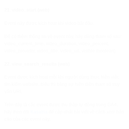
21. video_start (web)
Event này được kích hoạt khi video bắt đầu.
Để có thêm thông tin về event này, hãy dùng tham số sau:
video_current_time, video_duration, video_percent,
video_provider, video_title, video_url, visible (boolean)
22. view_search_results (web)
Event được kích hoạt mỗi khi người dùng thực hiện việc
tìm kiếm website, biểu thị bằng sự hiện diện tham số truy
vấn URL
Trên đây là các event được thu thập tự động trong GA4,
hãy theo dõi
Kasatria
để cập nhật bài viết về cách xem báo
cáo của các event này.