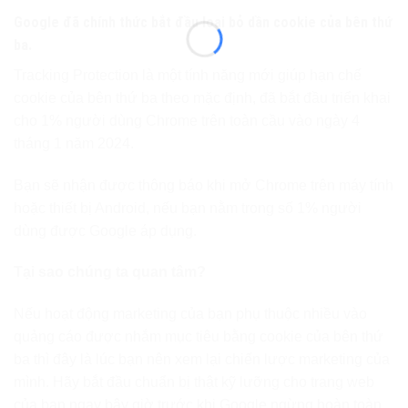
Google đã chính thức bắt đầu loại bỏ dần cookie của bên thứ
ba.
Tracking Protection là một tính năng mới giúp hạn chế
cookie của bên thứ ba theo mặc định, đã bắt đầu triển khai
cho 1% người dùng Chrome trên toàn cầu vào ngày 4
tháng 1 năm 2024.
Bạn sẽ nhận được thông báo khi mở Chrome trên máy tính
hoặc thiết bị Android, nếu bạn nằm trong số 1% người
dùng được Google áp dụng.
Tại sao chúng ta quan tâm?
Nếu hoạt động marketing của bạn phụ thuộc nhiều vào
quảng cáo được nhắm mục tiêu bằng cookie của bên thứ
ba thì đây là lúc bạn nên xem lại chiến lược marketing của
mình. Hãy bắt đầu chuẩn bị thật kỹ lưỡng cho trang web
của bạn ngay bây giờ trước khi Google ngừng hoàn toàn