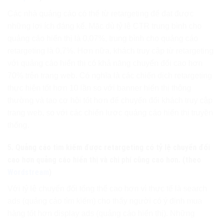
Các nhà quảng cáo có thể từ retargeting để đạt được
những lợi ích đáng kể. Mặc dù tỷ lệ CTR trung bình cho
quảng cáo hiển thị là 0,07%, trung bình cho quảng cáo
retargeting là 0,7%. Hơn nữa, khách truy cập từ retargeting
với quảng cáo hiển thị có khả năng chuyển đổi cao hơn
70% trên trang web. Có nghĩa là các chiến dịch retargeting
thực hiện tốt hơn 10 lần so với banner hiển thị thông
thường và tạo cơ hội tốt hơn để chuyển đổi khách truy cập
trang web, so với các chiến lược quảng cáo hiển thị truyền
thống.
5. Quảng cáo tìm kiếm được retargeting có tỷ lệ chuyển đổi
cao hơn quảng cáo hiển thị và chi phí cũng cao hơn. (theo
Wordstream
)
Với tỷ lệ chuyển đổi tổng thể cao hơn vì thực tế là search
ads (quảng cáo tìm kiếm) cho thấy người có ý định mua
hàng tốt hơn display ads (quảng cáo hiển thị). Những