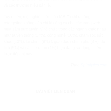
và các thương hiệu bán lẻ.
Tuy nhiên, một nghiên cứu của IAB đã chỉ ra rằng
retargeting không còn chỉ là công cụ cho các trang web
mua sắm trực tuyến, vì tổ chức trong các ngành khác nhau
như truyền thông (17%), công nghệ (10%), chăm sóc sức
khỏe (10%), tài chính (9%) ), giáo dục / chính phủ (8%), du
lịch (5%) và các cơ quan (4%) hiện đang sử dụng chiến
lược tiếp thị này.
Theo
Spiralytics.com
BÀI VIẾT LIÊN QUAN