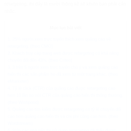
retargeting, thì đây là mười thống kê sẽ khiến bạn phải cân
nhắc.
Mục lục bài viết
1. 25% người xem trực tuyến thích xem quảng cáo về
retargeting. (theo CMO)
2. Khách truy cập trang web được retargeting có khả năng
chuyển đổi đến 43%. (theo Criteo)
3. 3 trên 5 người xem trực tuyến chú ý và xem quảng cáo
hiển thị các sản phẩm họ đã xem từ một trang khác. (theo
eMarketer)
4. Tỷ lệ click (CTR) của quảng cáo được retargeting cao
hơn 10 lần so với CTR của quảng cáo hiển thị thông thường.
(theo Wishpond)
5. Quảng cáo tìm kiếm được retargeting có tỷ lệ chuyển đổi
cao hơn quảng cáo hiển thị và chi phí cũng cao hơn. (theo
Wordstream)
6. 91% các nhà tiếp thị sử dụng retargeting đã thấy được