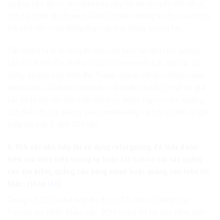
quảng cáo được remarketing này có sự chuyển đổi tốt vì
lịch sử trình duyệt web là một nguồn thông tin thực sự hữu
ích cho các hoạt động thương mại trong tương lai.
Tất nhiên là tỷ lệ chuyển đổi cao hơn sẽ làm cho quảng
cáo tìm kiếm tốn nhiều chi phí hơn so với các đối tác sử
dụng quảng cáo hiển thị. Trong ngành công nghiệp cạnh
tranh cao, các bước tìm kiếm và nhấp chuột có thể có giá
vài đô la trở lên cho mỗi lần thực hiện. Ngược lại, quảng
cáo hiển thị và quảng cáo remarketing xã hội có thể có giá
thấp hơn từ 2 đến 100 lần.
6. 91% các nhà tiếp thị sử dụng retargeting đã thấy được
hiệu quả thực hiện tương tự hoặc tốt hơn so với các quảng
cáo tìm kiếm, quảng cáo bằng email hoặc quảng cáo hiển thị
khác. (theo
IAB
)
Trong số 1000 nhà tiếp thị được Tổ chức Quảng cáo
Tương tác (IAB) khảo sát, 92% trong số họ cho rằng việc