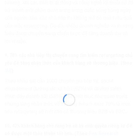
Nhưng, khi các thiết bị di động và công nghệ kỹ thuật số đã
trở thành một phần quan trọng trong cuộc sống hàng ngày
của người dân, các nhà tiếp thị không thể bỏ qua hiệu quả
của việc retargeting. Do đó, nhiều doanh nghiệp và thương
hiệu đang chuyển sang chiến lược để tăng doanh thu và
lợi nhuận.
9. 70% các nhà tiếp thị chuyển sang tìm kiếm retargeting chủ
yếu để tăng nhận thức của khách hàng về thương hiệu. (theo
IAB
)
Theo khảo sát của 1000 chuyên gia tiếp thị, social
engagement (tương tác xã hội) (62%) và driving sales
(thúc đẩy doanh số) (58%) là những mục tiêu quan trọng,
nhưng tăng nhận thức về thương hiệu ở mức 70% là mục
tiêu retargeting số một cho cả thương hiệu B2B và B2C.
10. 47% khách hàng cho rằng họ sẽ hy sinh quyền riêng tư để
có được một thỏa thuận tốt hơn. (Theo
Pew Research