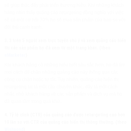
sẽ giúp thúc đẩy phát triển thương hiệu. Khi những khách
hàng nhìn thấy quảng cáo retargeting đồng nghĩa với việc
sẽ có một cơ hội 70% họ sẽ mua sản phẩm của bạn so với
đối thủ cạnh tranh.
3. 3 trên 5 người xem trực tuyến chú ý và xem quảng cáo hiển
thị các sản phẩm họ đã xem từ một trang khác. (theo
eMarketer
)
Khi khách hàng có những hiểu biết sâu sắc hơn, họ đã tìm
mọi cách để chặn những quảng cáo này thông qua các
công cụ chặn hoặc tự tắt. Tuy nhiên, quảng cáo hiển thị
retargeting lại là một câu chuyện khác, đây là một cách
nhắc nhở khách hàng về các sản phẩm và dịch vụ mà họ
đã quan tâm trong quá khứ.
4. Tỷ lệ click (CTR) của quảng cáo được retargeting cao hơn
10 lần so với CTR của quảng cáo hiển thị thông thường. (theo
Wishpond
)