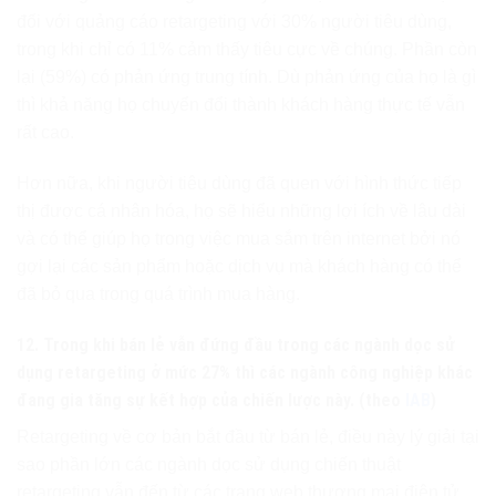
đối với quảng cáo retargeting với 30% người tiêu dùng,
trong khi chỉ có 11% cảm thấy tiêu cực về chúng. Phần còn
lại (59%) có phản ứng trung tính. Dù phản ứng của họ là gì
thì khả năng họ chuyển đổi thành khách hàng thực tế vẫn
rất cao.
Hơn nữa, khi người tiêu dùng đã quen với hình thức tiếp
thị được cá nhân hóa, họ sẽ hiểu những lợi ích về lâu dài
và có thể giúp họ trong việc mua sắm trên internet bởi nó
gợi lại các sản phẩm hoặc dịch vụ mà khách hàng có thể
đã bỏ qua trong quá trình mua hàng.
12. Trong khi bán lẻ vẫn đứng đầu trong các ngành dọc sử
dụng retargeting ở mức 27% thì các ngành công nghiệp khác
đang gia tăng sự kết hợp của chiến lược này. (theo
IAB
)
Retargeting về cơ bản bắt đầu từ bán lẻ, điều này lý giải tại
sao phần lớn các ngành dọc sử dụng chiến thuật
retargeting vẫn đến từ các trang web thương mại điện tử