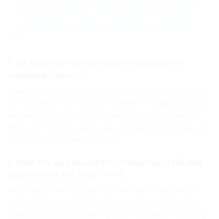
12. Trong khi bán lẻ vẫn đứng đầu trong các ngành dọc sử
dụng retargeting ở mức 27% thì các ngành công nghiệp
khác đang gia tăng sự kết hợp của chiến lược này. (theo
IAB)
1. 25% người xem trực tuyến thích xem quảng cáo về
retargeting. (theo
CMO
)
Người xem trực tuyến luôn sẵn sàng xem các quảng cáo
về retargeting. Mặc dù phần lớn trong số họ (khoảng 60%)
vẫn trung lập về việc này thì khoảng 25% người xem lại
thích xem vì những quảng cáo này nhắc đến sản phẩm và
dịch vụ mà họ đã xem trước đây.
2. Khách truy cập trang web được retargeting có khả năng
chuyển đổi đến 43%. (theo
Criteo
)
Khách hàng tiềm năng thường xem nhiều trang web và
tham khảo nhiều nội dung khác nhau trước khi đưa ra
quyết định. Do đó, retargeting cho những khách hàng này