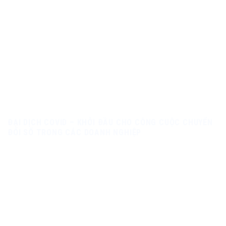
ĐẠI DỊCH COVID – KHỞI ĐẦU CHO CÔNG CUỘC CHUYỂN
ĐỔI SỐ TRONG CÁC DOANH NGHIỆP