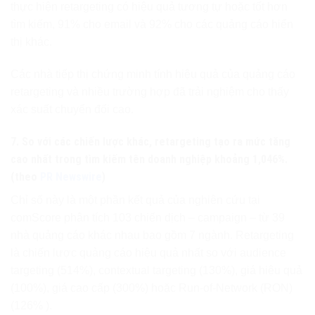
thực hiện retargeting có hiệu quả tương tự hoặc tốt hơn
tìm kiếm, 91% cho email và 92% cho các quảng cáo hiển
thị khác.
Các nhà tiếp thị chứng minh tính hiệu quả của quảng cáo
retargeting và nhiều trường hợp đã trải nghiệm cho thấy
xác suất chuyển đổi cao.
7. So với các chiến lược khác, retargeting tạo ra mức tăng
cao nhất trong tìm kiếm tên doanh nghiệp khoảng 1,046%.
(theo
PR Newswire
)
Chỉ số này là một phần kết quả của nghiên cứu tại
comScore phân tích 103 chiến dịch – campaign – từ 39
nhà quảng cáo khác nhau bao gồm 7 ngành. Retargeting
là chiến lược quảng cáo hiệu quả nhất so với audience
targeting (514%), contextual targeting (130%), giá hiệu quả
(100%), giá cao cấp (300%) hoặc Run-of-Network (RON)
(126% ).