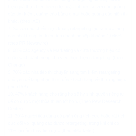
hiệu quả thực hiện tương tự hoặc tốt hơn so với các quảng
cáo tìm kiếm, quảng cáo bằng email hoặc quảng cáo hiển thị
khác. (theo IAB)
7. So với các chiến lược khác, retargeting tạo ra mức tăng
cao nhất trong tìm kiếm tên doanh nghiệp khoảng 1,046%.
(theo PR Newswire)
8. 68% các agency về Marketing và 49% thương hiệu có
ngân sách dành riêng cho việc thực hiện retargeting. (theo
Chango)
9. 70% các nhà tiếp thị chuyển sang tìm kiếm retargeting
chủ yếu để tăng nhận thức của khách hàng về thương hiệu.
(theo IAB)
10. 47% khách hàng cho rằng họ sẽ hy sinh quyền riêng tư
để có được một thỏa thuận tốt hơn. (Theo Pew Research
Center)
11. 30% người tiêu dùng có phản ứng tích cực hoặc rất tích
cực đối với quảng cáo được retargeting, trong khi chỉ có
11% lại cảm thấy tiêu cực. (theo eMarketer)