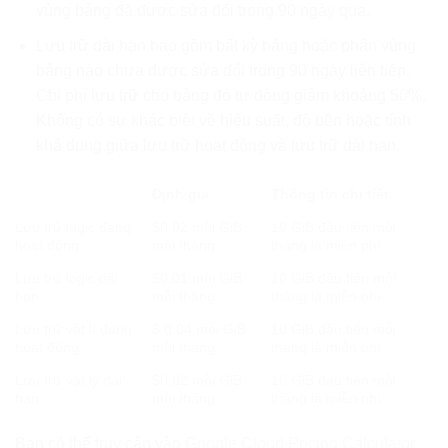
vùng bảng đã được sửa đổi trong 90 ngày qua.
Lưu trữ dài hạn bao gồm bất kỳ bảng hoặc phân vùng
bảng nào chưa được sửa đổi trong 90 ngày liên tiếp.
Chi phí lưu trữ cho bảng đó tự động giảm khoảng 50%.
Không có sự khác biệt về hiệu suất, độ bền hoặc tính
khả dụng giữa lưu trữ hoạt động và lưu trữ dài hạn.
Định giá
Thông tin chi tiết
Lưu trữ logic đang
$0.02 mỗi GiB
10 GiB đầu tiên mỗi
hoạt động
mỗi tháng
tháng là miễn phí
Lưu trữ logic dài
$0.01 mỗi GiB
10 GiB đầu tiên mỗi
hạn
mỗi tháng
tháng là miễn phí
Lưu trữ vật lí đang
$ 0.04 mỗi GiB
10 GiB đầu tiên mỗi
hoạt động
mỗi tháng
tháng là miễn phí
Lưu trữ vật lý dài
$0.02 mỗi GiB
10 GiB đầu tiên mỗi
hạn
mỗi tháng
tháng là miễn phí
Bạn có thể truy cập vào
Google Cloud Pricing Calculator