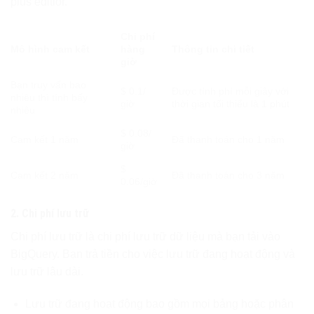
plus editior.
Chi phí
Mô hình cam kết
hàng
Thông tin chi tiết
giờ
Bạn truy vấn bao
$ 0.1/
Được tính phí mỗi giây với
nhiêu thì tính bấy
giờ
thời gian tối thiểu là 1 phút
nhiêu
$ 0.08/
Cam kết 1 năm
Đã thanh toán cho 1 năm
giờ
$
Cam kết 2 năm
Đã thanh toán cho 3 năm
0.06/giờ
2. Chi phí lưu trữ
Chi phí lưu trữ là chi phí lưu trữ dữ liệu mà bạn tải vào
BigQuery. Bạn trả tiền cho việc lưu trữ đang hoạt động và
lưu trữ lâu dài.
Lưu trữ đang hoạt động bao gồm mọi bảng hoặc phân