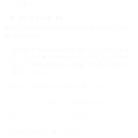
BigQuery.
1. Mô hình chi phí điện toán
BigQuery cung cấp lựa chọn hai mô hình chi phí điện toán
để chạy truy vấn:
Định giá theo yêu cầu (mỗi TiB).
Với mô hình định giá
này, bạn sẽ bị tính phí theo số byte được xử lý bởi mỗi
truy vấn. 1 TiB dữ liệu truy vấn đầu tiên được xử lý mỗi
tháng là miễn phí.
Chi phí truy vấn theo nhu cầu (mỗi TiB) như sau:
Chi phí
Thông tin chi tiết
Truy vấn (theo
$ 6.25 mỗi
1 TiB lần đầu tiên mỗi tháng là
nhu cầu)
TiB
miễn phí
Định giá dung lượng (mỗi giờ).