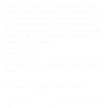
Với mô hình định giá này, bạn sẽ bị tính phí cho dung
lượng điện toán dùng để chạy truy vấn, được đo theo vị trí
(CPU ảo) theo thời gian. Mô hình này tận dụng các
BigQuery editor. Bạn có thể sử dụng công cụ chia tỷ lệ tự
động của BigQuery hoặc mua các cam kết về vị trí, là dung
lượng dành riêng luôn có sẵn cho khối lượng công việc
của bạn với mức giá thấp hơn.
Standard Edition
Bảng sau đây hiển thị chi phí của các vị trí trong Standard
edition.
Chi phí
Mô hình cam kết
hàng
Thông tin chi tiết
giờ
Truy vấn bao nhiêu
Không cam kết. Được tính mỗi
$0.04/
thì tính phí bấy
giây với thời gian tối thiểu là 1
giờ
nhiêu
phút