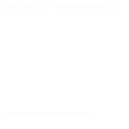
GOOGLE ANALYTICS 4: TẦM NHÌN MỚI VỀ PHÂN TÍCH
DỮ LIỆU
BOUNCE RATE TRÊN GOOGLE ANALYTICS 4