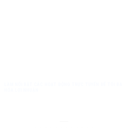
LÀM NỔI BẬT CÁC HOẠT ĐỘNG TRỰC TUYẾN ĐỂ TỐI ĐA
HÓA LỢI NHUẬN