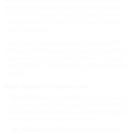
nhiều quyền kiểm soát hơn những gì bạn có trong giao
diện GA4. BigQuery đã xuất hiện từ lâu nhưng đối với
nhiều nhà tiếp thị, việc tích hợp GA4 với BigQuery là lần
đầu tiên họ sử dụng.
BigQuery là sản phẩm trả phí nhưng có hạn ngạch miễn
phí và ngay cả khi bạn vượt quá hạn ngạch thì chi phí vẫn
thấp hơn rất nhiều so với bạn nghĩ. Bạn viết này sẽ giúp
bạn hiểu rõ hơn về công thức tính toán để bạn ước tính chi
phí lưu trữ.
Chi phí BigQuery có hai phần chính:
Chi phí điện toán
là chi phí để xử lý truy vấn bao gồm
truy vấn SQL, hàm do người dùng xác định, tập lệnh và
các câu lệnh ngôn ngữ thao tác dữ liệu (DML) và ngôn
ngữ định nghĩa dữ liệu (DDL) nhất định.
Chi phí lưu trữ
là chi phí lưu trữ dữ liệu mà bạn tải vào