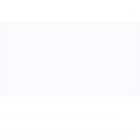
Skip
to
content
BLOG
Cách tối ưu phí BigQuery
POSTED ON
17/01/2024
Để khai thác tối đa GA4, bạn nên sử dụng BigQuery.
BigQuery là một công cụ cho phép bạn lưu trữ và phân tích
trên các tập dữ liệu lớn mà không cần sampling và có