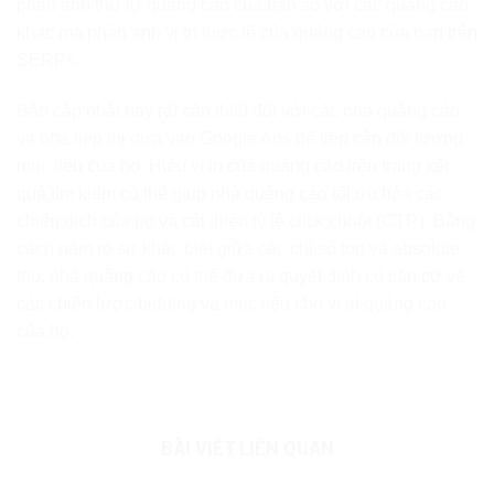
phản ánh thứ tự quảng cáo của bạn so với các quảng cáo
khác mà phản ánh vị trí thực tế của quảng cáo của bạn trên
SERPs.
Bản cập nhật này rất cần thiết đối với các nhà quảng cáo
và nhà tiếp thị dựa vào Google Ads để tiếp cận đối tượng
mục tiêu của họ. Hiểu vị trí của quảng cáo trên trang kết
quả tìm kiếm có thể giúp nhà quảng cáo tối ưu hóa các
chiến dịch của họ và cải thiện tỷ lệ click chuột (CTR). Bằng
cách nắm rõ sự khác biệt giữa các chỉ số top và absolute
top, nhà quảng cáo có thể đưa ra quyết định có căn cứ về
các chiến lược bidding và mục tiêu cho vị trí quảng cáo
của họ.
BÀI VIẾT LIÊN QUAN