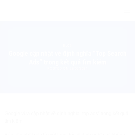
Skip
to
content
BLOG
Google cập nhật về định nghĩa “Top Search
Ads” trong kết quả tìm kiếm
POSTED ON
29/03/2024
Google vừa cập nhật về định nghĩa “top ads” trong kết quả
tìm kiếm.
Bản cập nhật này là một thay đổi về định nghĩa và không