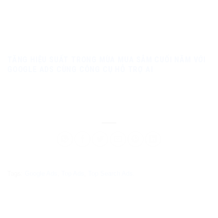
TĂNG HIỆU SUẤT TRONG MÙA MUA SẮM CUỐI NĂM VỚI
GOOGLE ADS CÙNG CÔNG CỤ HỖ TRỢ AI
Tags:
Google Ads
,
Top Ads
,
Top Search Ads
.