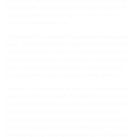
ảnh hưởng đến cách tính chỉ số hiệu suất. Thông báo về
cập nhật này hiện có trên trang
Trung tâm trợ giúp của
Google
, có nội dung như sau:
“ Ad placement has become more dynamic among search
results, allowing Search ads to trigger at different positions
relative to top organic results. As a result, we’re updating
our definitions of top ads to reflect how search ads appear
today. Top ads appear above organic results, but could
also appear below organic results for certain queries.”
Tạm dịch: “Vị trí đặt quảng cáo đã trở nên năng động hơn
trong số các kết quả tìm kiếm, cho phép Search ads kích
hoạt ở các vị trí khác nhau so với các kết quả không phải
trả tiền hàng đầu. Do đó, chúng tôi đang cập nhật định
nghĩa về top ads để phản ánh cách search ads xuất hiện
ngày nay. Top ads xuất hiện phía trên kết quả tìm kiếm tự
nhiên nhưng cũng có thể xuất hiện bên dưới kết quả tìm